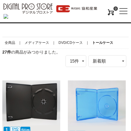
0
M
全商品
メディアケース
DVD/CDケース
トールケース
27
件
の商品がみつかりました。