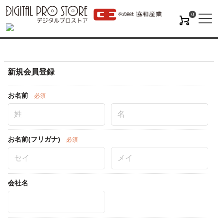
0
M
新規会員登録
お名前
必須
お名前(フリガナ)
必須
会社名